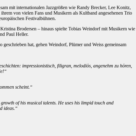
sam mit internationalen Jazzgrößen wie Randy Brecker, Lee Konitz,
 ihrem von vielen Fans und Musikern als Kultband angesehenen Trio
 europäischen Festivalbühnen.
 Kristina Brodersen – hinaus spielte Tobias Weindorf mit Musikern wie
d Paul Heller.
Trio geschrieben hat, gehen Weindorf, Plümer und Weiss gemeinsam
schichten: impressionistisch, filigran, melodiös, angenehm zu hören,
de!“
 kommen scheint.“
rowth of his musical talents. He uses his limpid touch and
od ideas.“