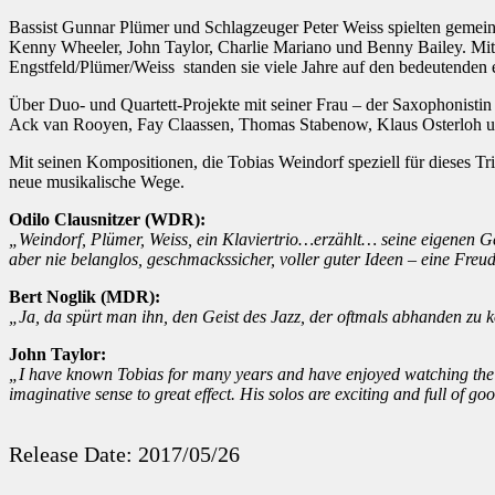
Bassist Gunnar Plümer und Schlagzeuger Peter Weiss spielten gemein
Kenny Wheeler, John Taylor, Charlie Mariano und Benny Bailey. Mit
Engstfeld/Plümer/Weiss standen sie viele Jahre auf den bedeutenden
Über Duo- und Quartett-Projekte mit seiner Frau – der Saxophonistin
Ack van Rooyen, Fay Claassen, Thomas Stabenow, Klaus Osterloh un
Mit seinen Kompositionen, die Tobias Weindorf speziell für dieses 
neue musikalische Wege.
Odilo Clausnitzer (WDR):
„Weindorf, Plümer, Weiss, ein Klaviertrio…erzählt… seine eigenen Ge
aber nie belanglos, geschmackssicher, voller guter Ideen – eine Freu
Bert Noglik (MDR):
„Ja, da spürt man ihn, den Geist des Jazz, der oftmals abhanden zu
John Taylor:
„I have known Tobias for many years and have enjoyed watching the g
imaginative sense to great effect. His solos are exciting and full of go
Release Date: 2017/05/26