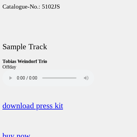
Catalogue-No.: 5102JS
Sample Track
Tobias Weindorf Trio
Offday
download press kit
buy now