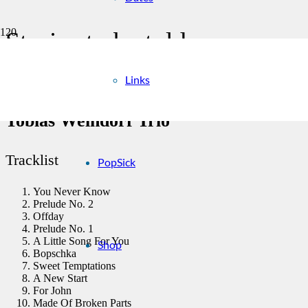
Stories to be told
Start
Releases
Links
Stories to be told
Tobias Weindorf Trio
Tracklist
PopSick
You Never Know
Prelude No. 2
Offday
Prelude No. 1
A Little Song For You
Shop
Bopschka
Sweet Temptations
A New Start
For John
Made Of Broken Parts